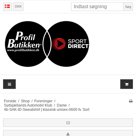
DKK
Søg
Forside
/
Shop
/
Foreninger
/
Sydsjællands Automobil Klub
/
Dame
/
4b-SAK-ID-Sweatshirt | klassisk unisex-0600 fv. Sort