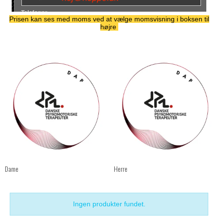
Prisen kan ses med moms ved at vælge momsvisning i boksen til
højre
Dame
Herre
Ingen produkter fundet.