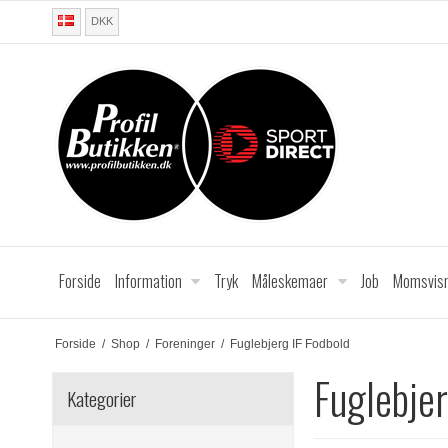
DKK
Forside
Information
Tryk
Måleskemaer
Job
Momsvisn
Forside
/
Shop
/
Foreninger
/
Fuglebjerg IF Fodbold
Fuglebjer
Kategorier