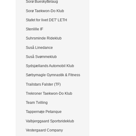
Sorø Bueskyttelaug
Sorø Taekwon-Do Klub
Stafet for livet DET' LETH
Stenlille IF
Suhrsminde Rideklub
Suså Linedance
Suså Svømmeklub
Sydsjællands Automobil Klub
Sørbymagle Gymnastik & Fitness
Trailstars Falster (TF)
Trekroner Taekwon-Do Klub
Team Tvilling
Tappernøje Petanque
Valbjerggaard Sportsrideklub
Vestergaard Company