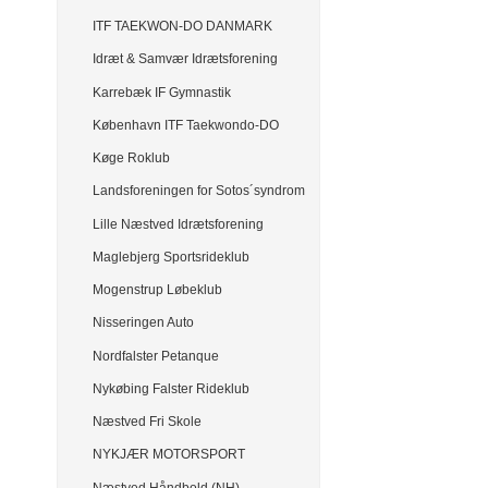
ITF TAEKWON-DO DANMARK
Idræt & Samvær Idrætsforening
Karrebæk IF Gymnastik
København ITF Taekwondo-DO
Køge Roklub
Landsforeningen for Sotos´syndrom
Lille Næstved Idrætsforening
Maglebjerg Sportsrideklub
Mogenstrup Løbeklub
Nisseringen Auto
Nordfalster Petanque
Nykøbing Falster Rideklub
Næstved Fri Skole
NYKJÆR MOTORSPORT
Næstved Håndbold (NH)