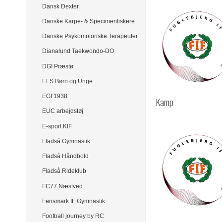
Dansk Dexter
Danske Karpe- & Specimenfiskere
Danske Psykomotoriske Terapeuter
Dianalund Taekwondo-DO
DGI Præstø
EFS Børn og Unge
EGI 1938
Kamp
EUC arbejdstøj
E-sport KIF
Fladså Gymnastik
Fladså Håndbold
Fladså Rideklub
FC77 Næstved
Fensmark IF Gymnastik
Football journey by RC