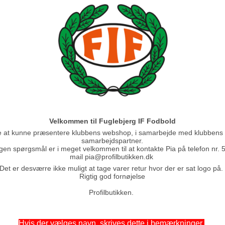
Velkommen til Fuglebjerg IF Fodbold
se at kunne præsentere klubbens webshop, i samarbejde med klubbens
samarbejdspartner.
gen spørgsmål er i meget velkommen til at kontakte Pia på telefon nr. 5
mail
pia@profilbutikken.dk
Det er desværre ikke muligt at tage varer retur hvor der er sat logo på
Rigtig god fornøjelse
Profilbutikken.
Hvis der vælges navn, skrives dette i bemærkninger