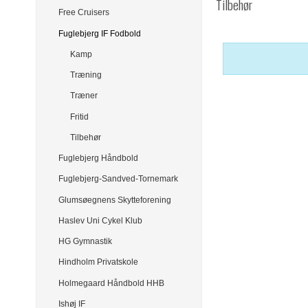
Tilbehør
Free Cruisers
Fuglebjerg IF Fodbold
Kamp
Træning
Træner
Fritid
Tilbehør
Fuglebjerg Håndbold
Fuglebjerg-Sandved-Tornemark
Glumsøegnens Skytteforening
Haslev Uni Cykel Klub
HG Gymnastik
Hindholm Privatskole
Holmegaard Håndbold HHB
Ishøj IF