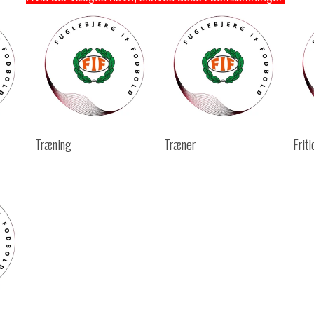
Træning
Træner
Friti