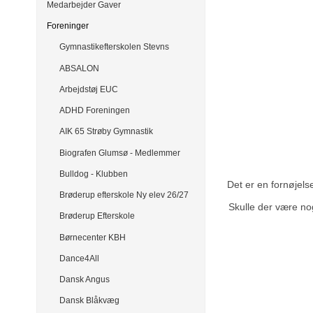
Medarbejder Gaver
Foreninger
Gymnastikefterskolen Stevns
ABSALON
Arbejdstøj EUC
ADHD Foreningen
AIK 65 Strøby Gymnastik
Biografen Glumsø - Medlemmer
Bulldog - Klubben
Det er en fornøjel
Brøderup efterskole Ny elev 26/27
Skulle der være no
Brøderup Efterskole
Børnecenter KBH
Dance4All
Dansk Angus
Dansk Blåkvæg