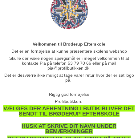
Velkommen til Brøderup Efterskole
Det er en fornøjelse at kunne præsentere skolens webshop
Skulle der være nogen spørgsmål er i meget velkommen til at
kontakte Pia på telefon 53 79 70 66 eller på mail
pia@profilbutikken.dk
Det er desværre ikke muligt at tage varer retur hvor der er sat logo
på.
Rigtig god fornøjelse
Profilbutikken.
VÆLGES DER AFHENTNING I BUTIK BLIVER DET
SENDT TIL BRØDERUP EFTERSKOLE
HUSK AT SKRIVE DIT NAVN UNDER
BEMÆRKNINGER