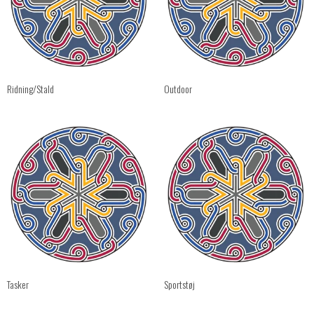
Ridning/Stald
Outdoor
Tasker
Sportstøj