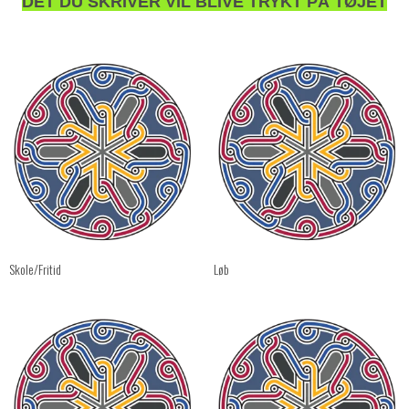
DET DU SKRIVER VIL BLIVE TRYKT PÅ TØJET
Skole/Fritid
Løb