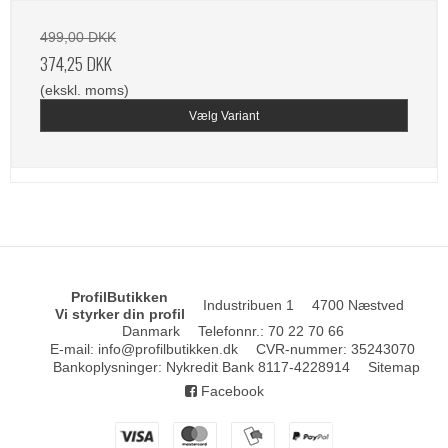
499,00 DKK
374,25 DKK
(ekskl. moms)
Vælg Variant
ProfilButikken
Industribuen 1
4700 Næstved
Vi styrker din profil
Danmark
Telefonnr.
:
70 22 70 66
E-mail
:
info@profilbutikken.dk
CVR-nummer
:
35243070
Bankoplysninger
:
Nykredit Bank 8117-4228914
Sitemap
Facebook