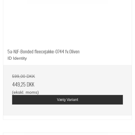
5a-NJF-Bonded fleecejakke-0744 fv.Oliven
ID Identity
599,00 DKK
449,25 DKK
(ekskl. moms)
Vælg Variant