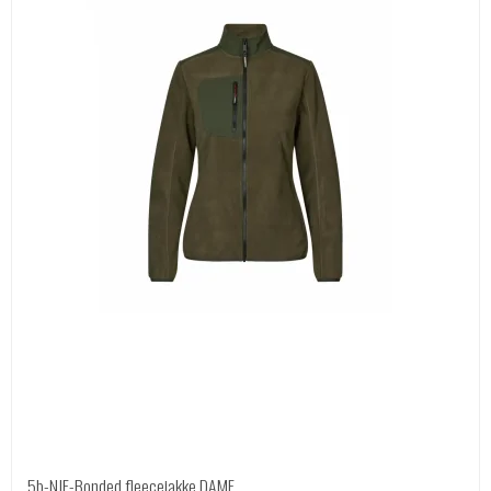
5b-NJF-Bonded fleecejakke DAME