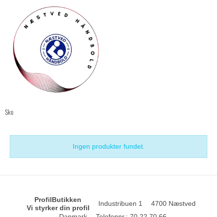
Sko
Ingen produkter fundet.
ProfilButikken
Industribuen 1
4700 Næstved
Vi styrker din profil
Danmark
Telefonnr.
:
70 22 70 66