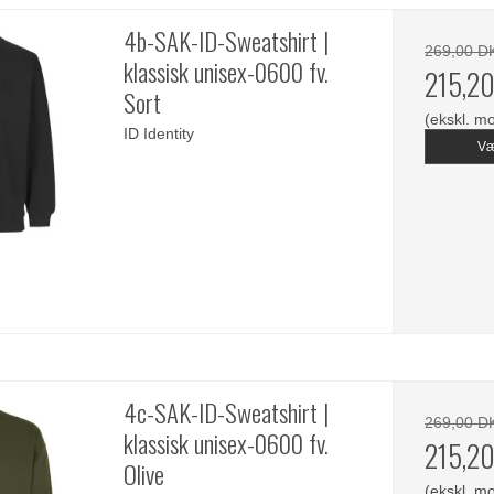
4b-SAK-ID-Sweatshirt |
269,00 D
klassisk unisex-0600 fv.
215,2
Sort
(ekskl. m
ID Identity
Væ
4c-SAK-ID-Sweatshirt |
269,00 D
klassisk unisex-0600 fv.
215,2
Olive
(ekskl. m