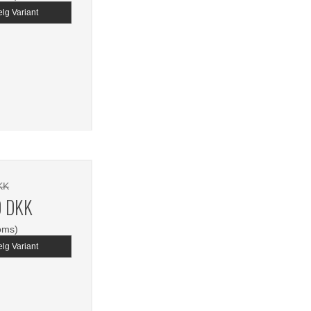
lg Variant
KK
0 DKK
oms)
lg Variant