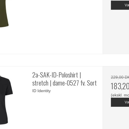
Væ
2a-SAK-ID-Poloshirt |
229,00 D
stretch | dame-0527 fv. Sort
183,2
ID Identity
(ekskl. m
Væ