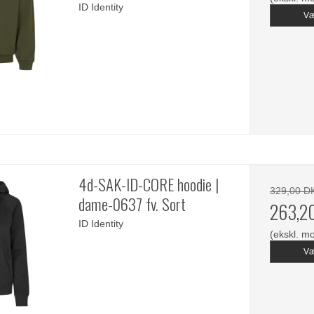
ID Identity
Væ
4d-SAK-ID-CORE hoodie |
329,00 D
dame-0637 fv. Sort
263,2
ID Identity
(ekskl. m
Væ