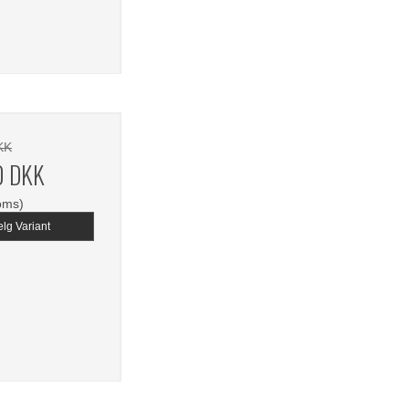
KK
0 DKK
oms)
lg Variant