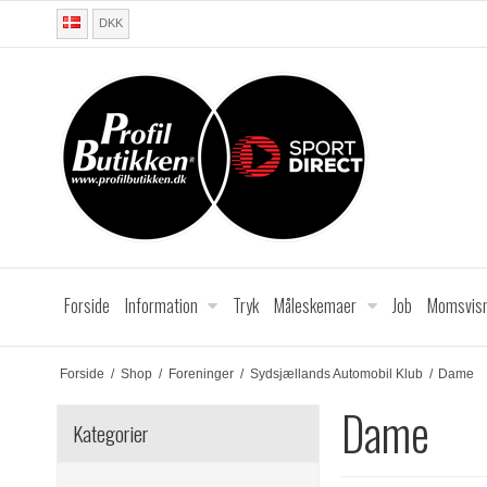
DKK
Forside
Information
Tryk
Måleskemaer
Job
Momsvisn
Forside
/
Shop
/
Foreninger
/
Sydsjællands Automobil Klub
/
Dame
Dame
Kategorier