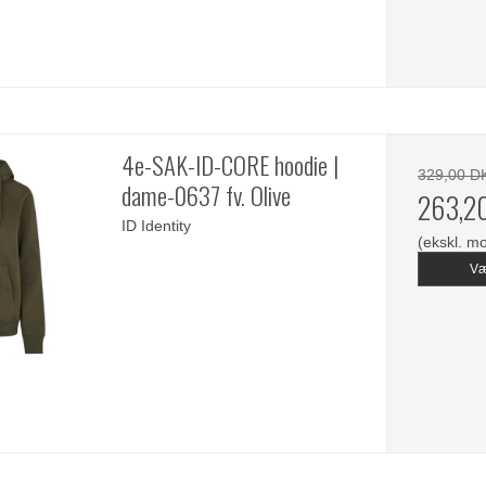
4e-SAK-ID-CORE hoodie |
329,00 D
dame-0637 fv. Olive
263,2
ID Identity
(ekskl. m
Væ