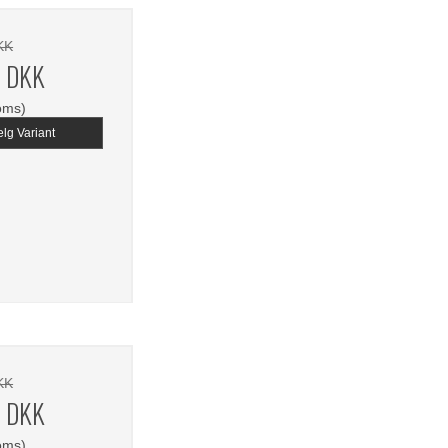
KK
0 DKK
oms)
lg Variant
KK
0 DKK
oms)