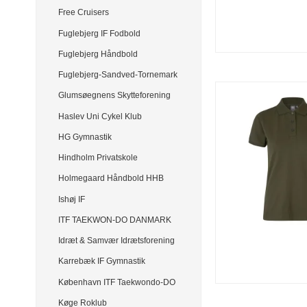
Free Cruisers
Fuglebjerg IF Fodbold
Fuglebjerg Håndbold
Fuglebjerg-Sandved-Tornemark
Glumsøegnens Skytteforening
Haslev Uni Cykel Klub
HG Gymnastik
Hindholm Privatskole
Holmegaard Håndbold HHB
Ishøj IF
ITF TAEKWON-DO DANMARK
Idræt & Samvær Idrætsforening
Karrebæk IF Gymnastik
København ITF Taekwondo-DO
Køge Roklub