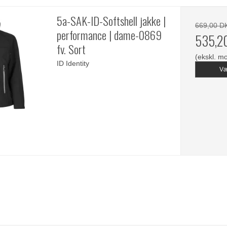
5a-SAK-ID-Softshell jakke |
669,00 D
performance | dame-0869
535,2
fv. Sort
(ekskl. m
ID Identity
Væ