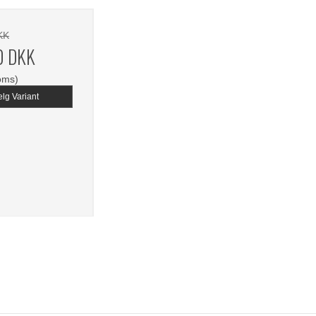
KK
0 DKK
oms)
lg Variant