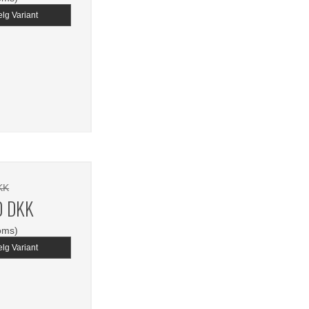
lg Variant
KK
0 DKK
oms)
lg Variant