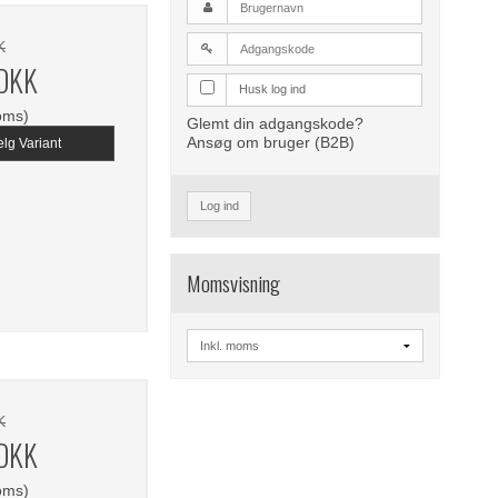
K
 DKK
Husk log ind
oms)
Glemt din adgangskode?
Ansøg om bruger (B2B)
lg Variant
Log ind
Momsvisning
K
 DKK
oms)