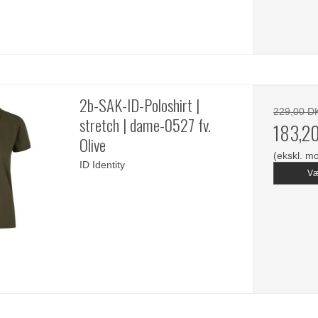
2b-SAK-ID-Poloshirt |
229,00 D
stretch | dame-0527 fv.
183,2
Olive
(ekskl. m
ID Identity
Væ