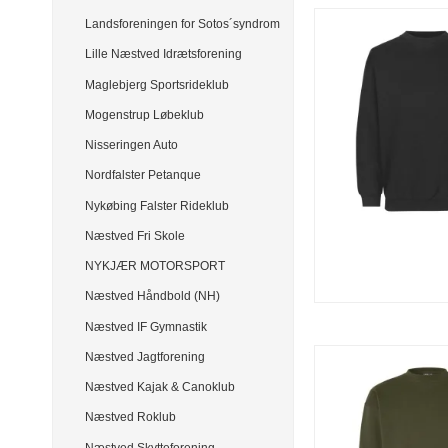
Landsforeningen for Sotos´syndrom
Lille Næstved Idrætsforening
Maglebjerg Sportsrideklub
Mogenstrup Løbeklub
Nisseringen Auto
Nordfalster Petanque
Nykøbing Falster Rideklub
Næstved Fri Skole
NYKJÆR MOTORSPORT
Næstved Håndbold (NH)
Næstved IF Gymnastik
Næstved Jagtforening
Næstved Kajak & Canoklub
Næstved Roklub
Næstved Skytteforening