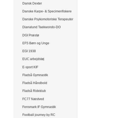
Dansk Dexter
Danske Karpe- & Specimenfiskere
Danske Psykomotoriske Terapeuter
Dianalund Taekwondo-DO
DGI Præstø
EFS Børn og Unge
EGI 1938
EUC arbejdstøj
E-sport KIF
Fladså Gymnastik
Fladså Håndbold
Fladså Rideklub
FC77 Næstved
Fensmark IF Gymnastik
Football journey by RC