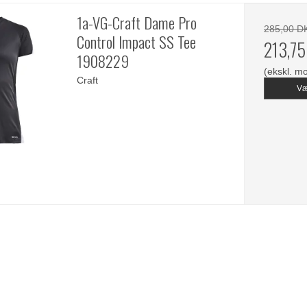
1a-VG-Craft Dame Pro
285,00 D
Control Impact SS Tee
213,7
1908229
(ekskl. m
Craft
Væ