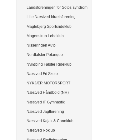
Landsforeningen for Sotos´syndrom
Lille Næstved Idrætsforening
Maglebjerg Sportsrideklub
Mogenstrup Løbeklub
Nisseringen Auto
Nordfalster Petanque
Nykøbing Falster Rideklub
Næstved Fri Skole
NYKJÆR MOTORSPORT
Næstved Håndbold (NH)
Næstved IF Gymnastik
Næstved Jagtforening
Næstved Kajak & Canoklub
Næstved Roklub
Næstved Skytteforening