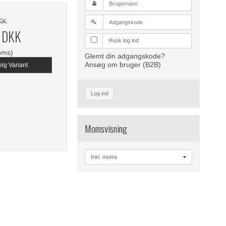
KK
5 DKK
Husk log ind
oms)
Glemt din adgangskode?
Ansøg om bruger (B2B)
lg Variant
Log ind
Momsvisning