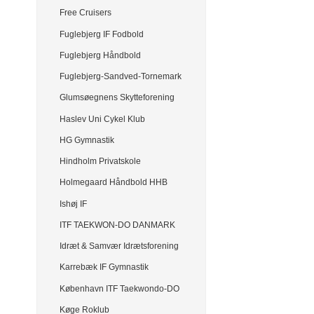
Free Cruisers
Fuglebjerg IF Fodbold
Fuglebjerg Håndbold
Fuglebjerg-Sandved-Tornemark
Glumsøegnens Skytteforening
Haslev Uni Cykel Klub
HG Gymnastik
Hindholm Privatskole
Holmegaard Håndbold HHB
Ishøj IF
ITF TAEKWON-DO DANMARK
Idræt & Samvær Idrætsforening
Karrebæk IF Gymnastik
København ITF Taekwondo-DO
Køge Roklub