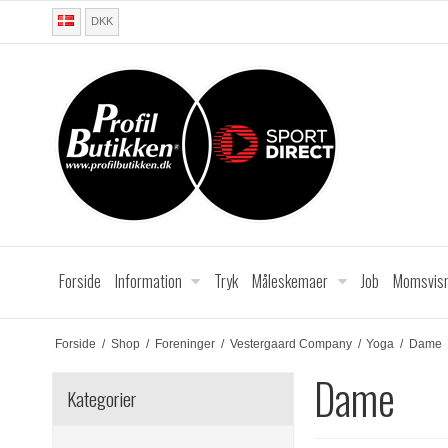
DKK
Forside
Information
Tryk
Måleskemaer
Job
Momsvisn
Forside
/
Shop
/
Foreninger
/
Vestergaard Company
/
Yoga
/
Dame
Dame
Kategorier