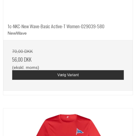
1c-NKC-New Wave-Basic Active-T Women-029039-580
NewWave
70,00 DKK
56,00 DKK
(ekskl. moms)
Vælg Variant