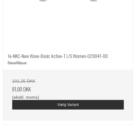
1e-NKC-New Wave-Basic Active-T L/S Women-029041-00
NewWave
101,25 DKK
81,00 DKK
(ekskl. moms)
Vælg Variant