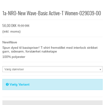
1a-NRO-New Wave-Basic Active-T Women-029039-00
56,00 DKK
70,00 DKK
(inkl. moms)
NewWave
Spun dyed til basispriser! T-shirt fremstillet med interlock strikket
garn, sidesøm, forstærket nakketape
100% polyester
Vælg størrelser
Vælg Variant