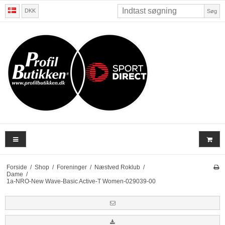
DKK
Søg
Forside
/
Shop
/
Foreninger
/
Næstved Roklub
/
Dame
/
1a-NRO-New Wave-Basic Active-T Women-029039-00