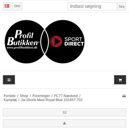
DKK
Søg
Forside
/
Shop
/
Foreninger
/
FC77 Næstved
/
Kamptøj
/
3a-Shorts Maxi Royal Blue 101657.702