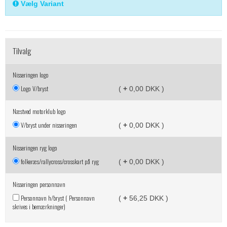
Vælg Variant
Tilvalg
Nisseringen logo
Logo V/bryst
(
+
0,00 DKK )
Næstved motorklub logo
V/bryst under nisseringen
(
+
0,00 DKK )
Nisseringen ryg logo
folkeræs/rallycross/crosskart på ryg
(
+
0,00 DKK )
Nisseringen personnavn
Personnavn h/bryst ( Personnavn
(
+
56,25 DKK )
skrives i bemærkninger)