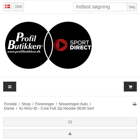
DKK
Søg
Forside
/
Shop
/
Foreninger
/
Nisseringen Auto
/
Dame
/
4c-NAU-ID - Core Full Zip Hoodie 0639-Sort