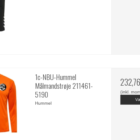
1c-NBU-Hummel
232,7
Målmandstrøje 211461-
5190
(inkl. mo
Væ
Hummel