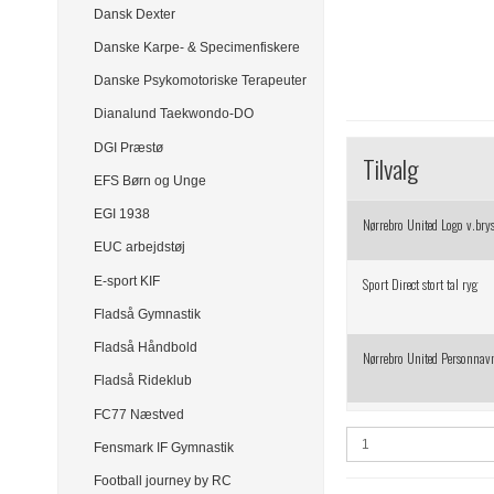
Dansk Dexter
Danske Karpe- & Specimenfiskere
Danske Psykomotoriske Terapeuter
Dianalund Taekwondo-DO
DGI Præstø
Tilvalg
EFS Børn og Unge
EGI 1938
Nørrebro United Logo v.bry
EUC arbejdstøj
Sport Direct stort tal ryg
E-sport KIF
Fladså Gymnastik
Fladså Håndbold
Nørrebro United Personnav
Fladså Rideklub
FC77 Næstved
Fensmark IF Gymnastik
Football journey by RC