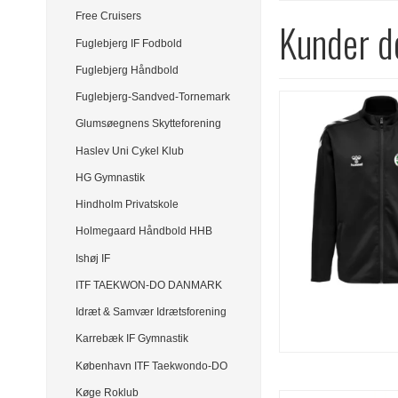
Free Cruisers
Kunder de
Fuglebjerg IF Fodbold
Fuglebjerg Håndbold
Fuglebjerg-Sandved-Tornemark
Glumsøegnens Skytteforening
Haslev Uni Cykel Klub
HG Gymnastik
Hindholm Privatskole
Holmegaard Håndbold HHB
Ishøj IF
ITF TAEKWON-DO DANMARK
Idræt & Samvær Idrætsforening
Karrebæk IF Gymnastik
København ITF Taekwondo-DO
Køge Roklub