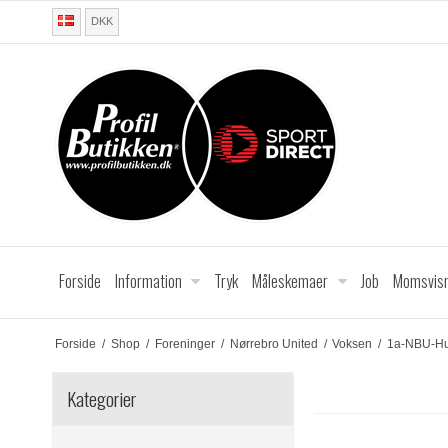
DKK
Forside
Information
Tryk
Måleskemaer
Job
Momsvisn
Forside
/
Shop
/
Foreninger
/
Nørrebro United
/
Voksen
/
1a-NBU-Hu
Kategorier