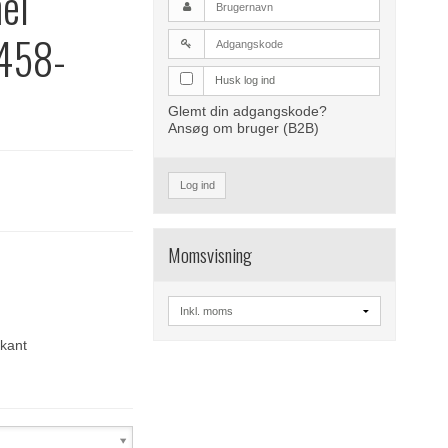
el
1458-
Husk log ind
Glemt din adgangskode?
Ansøg om bruger (B2B)
Log ind
Momsvisning
ekant