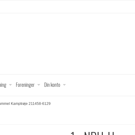
ing
Foreninger
Din konto
mmel Kamptrøje 211458-6129