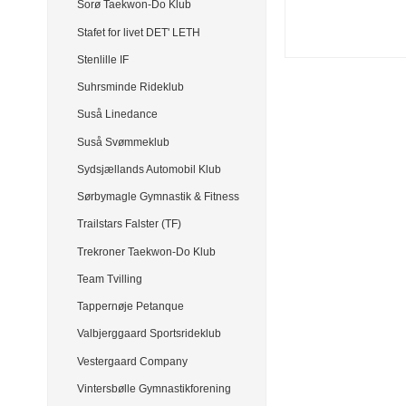
Sorø Taekwon-Do Klub
Stafet for livet DET' LETH
Stenlille IF
Suhrsminde Rideklub
Suså Linedance
Suså Svømmeklub
Sydsjællands Automobil Klub
Sørbymagle Gymnastik & Fitness
Trailstars Falster (TF)
Trekroner Taekwon-Do Klub
Team Tvilling
Tappernøje Petanque
Valbjerggaard Sportsrideklub
Vestergaard Company
Vintersbølle Gymnastikforening