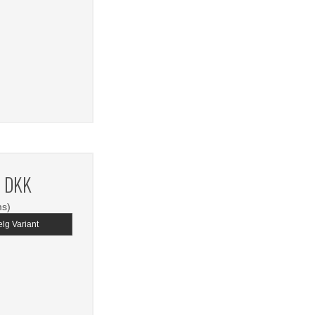
6 DKK
ms)
lg Variant