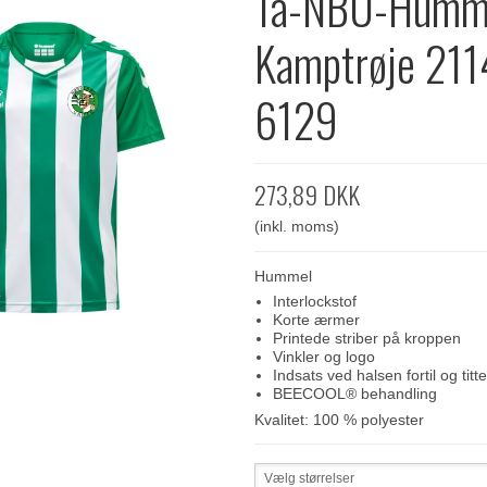
1a-NBU-Humm
Kamptrøje 21
6129
273,89 DKK
(inkl. moms)
Hummel
Interlockstof
Korte ærmer
Printede striber på kroppen
Vinkler og logo
Indsats ved halsen fortil og titt
BEECOOL® behandling
Kvalitet: 100 % polyester
Vælg størrelser