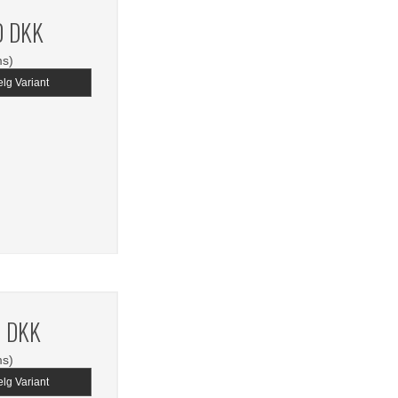
0 DKK
ms)
lg Variant
1 DKK
ms)
lg Variant