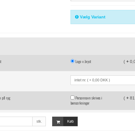
Vælg Variant
st
Logo v.bryst
(
+
0,
n på ryg
Personnavn skrives i
(
+
81
bemærkninger
stk.
Køb