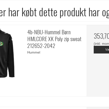
r har købt dette produkt har o
4b-NBU-Hummel Børn
353,7
HMLCORE XK Poly zip sweat
212652-2042
(inkl. mo
Væ
Hummel