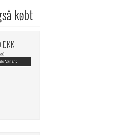
gså købt
0 DKK
ms)
lg Variant