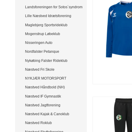
Landsforeningen for Sotos´syndrom
Lille Næstved Idrætsforening
Maglebjerg Sportsrideklub
Mogenstrup Løbeklub
Nisseringen Auto
Nordfalster Petanque
Nykøbing Falster Rideklub
Næstved Fri Skole
NYKJÆR MOTORSPORT
Næstved Håndbold (NH)
Næstved IF Gymnastik
Næstved Jagtforening
Næstved Kajak & Canoklub
Næstved Roklub
Næstved Skytteforening