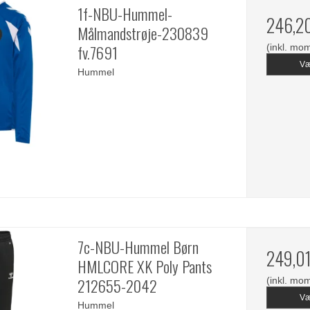
1f-NBU-Hummel-
246,2
Målmandstrøje-230839
fv.7691
(inkl. mo
Væ
Hummel
7c-NBU-Hummel Børn
249,0
HMLCORE XK Poly Pants
212655-2042
(inkl. mo
Væ
Hummel