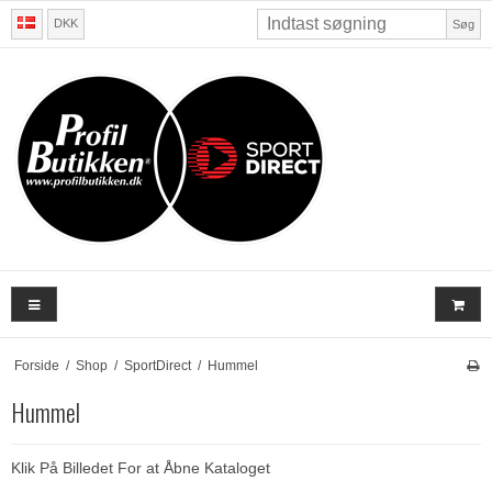
DKK
Søg
Forside
/
Shop
/
SportDirect
/
Hummel
Hummel
Klik På Billedet For at Åbne Kataloget