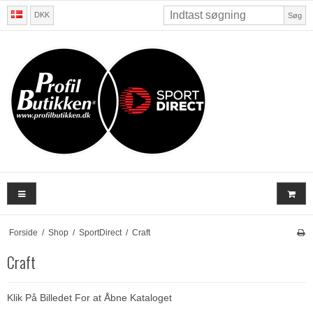
DKK
Søg
Forside
/
Shop
/
SportDirect
/
Craft
Craft
Klik På Billedet For at Åbne Kataloget