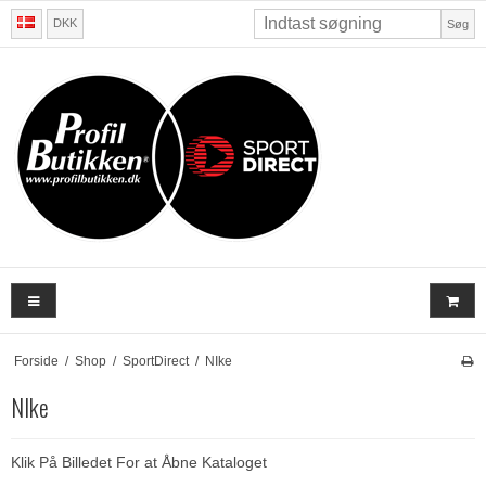
DKK
Søg
Forside
/
Shop
/
SportDirect
/
NIke
NIke
Klik På Billedet For at Åbne Kataloget