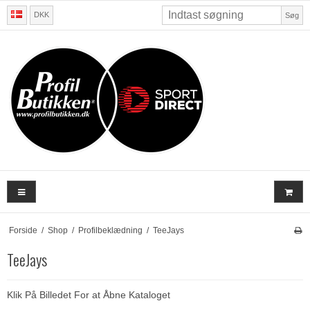
DKK
Søg
Forside
/
Shop
/
Profilbeklædning
/
TeeJays
TeeJays
Klik På Billedet For at Åbne Kataloget