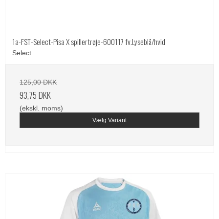
1a-FST-Select-Pisa X spillertrøje-600117 fv.Lyseblå/hvid
Select
125,00 DKK
93,75 DKK
(ekskl. moms)
Vælg Variant