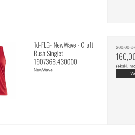
1d-FLG- NewWave - Craft
200,00 D
Rush Singlet
160,0
1907368.430000
(ekskl. m
NewWave
Væ