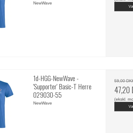
NewWave
Væ
1d-HGG-NewWave -
59,00 DK
'Supporter' Basic-T Herre
47,20
029030-55
(ekskl. m
NewWave
Væ