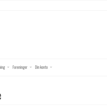
ing
Foreninger
Din konto
e