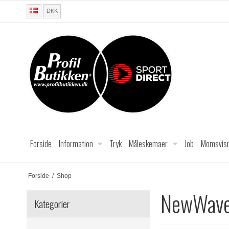
DKK
Forside
Information
Tryk
Måleskemaer
Job
Momsvisn
Forside
/
Shop
NewWav
Kategorier