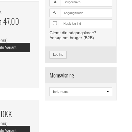
K
ra
47,00
Husk log ind
Glemt din adgangskode?
Ansøg om bruger (B2B)
oms)
lg Variant
Log ind
Momsvisning
 DKK
oms)
lg Variant