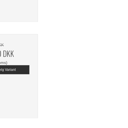
KK
0 DKK
oms)
lg Variant