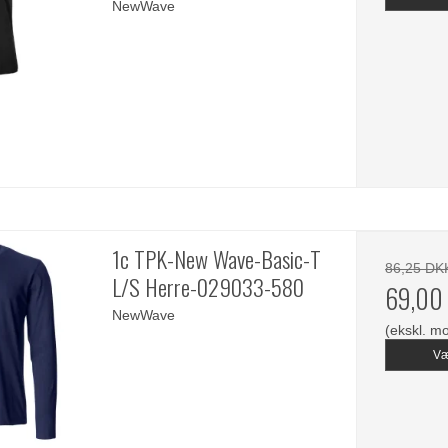
NewWave
1c TPK-New Wave-Basic-T
86,25 DK
L/S Herre-029033-580
69,00
NewWave
(ekskl. m
Væ