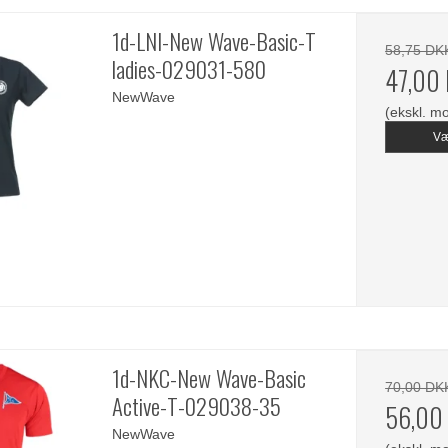
1d-LNI-New Wave-Basic-T
58,75 DK
ladies-029031-580
47,00
NewWave
(ekskl. m
Væ
1d-NKC-New Wave-Basic
70,00 DK
Active-T-029038-35
56,00
NewWave