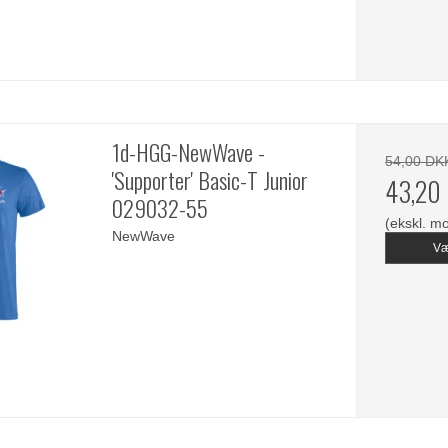
1d-HGG-NewWave -
54,00 DK
'Supporter' Basic-T Junior
43,20
029032-55
(ekskl. m
NewWave
Væ