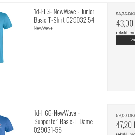
1d-FLG- NewWave - Junior
53,75 DK
Basic T-Shirt 029032.54
43,00
NewWave
(ekskl. m
Væ
1d-HGG-NewWave -
59,00 DK
'Supporter' Basic-T Dame
47,20
029031-55
(ekskl. m