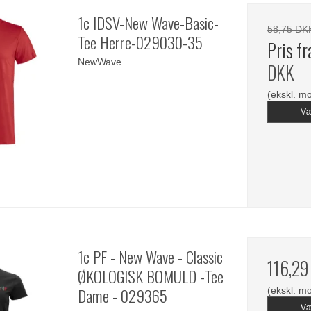
1c IDSV-New Wave-Basic-
58,75 DK
Tee Herre-029030-35
Pris f
NewWave
DKK
(ekskl. m
Væ
1c PF - New Wave - Classic
116,29
ØKOLOGISK BOMULD -Tee
Dame - 029365
(ekskl. m
Væ