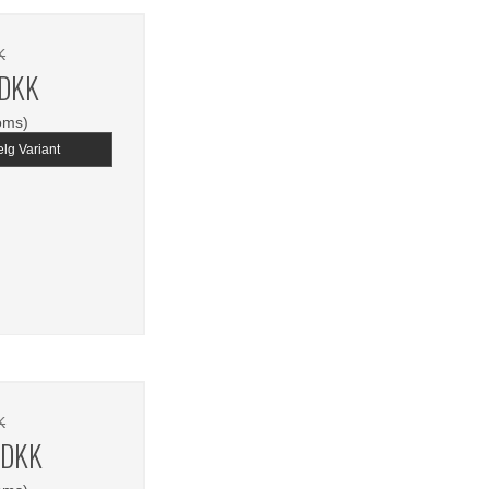
K
 DKK
oms)
lg Variant
K
 DKK