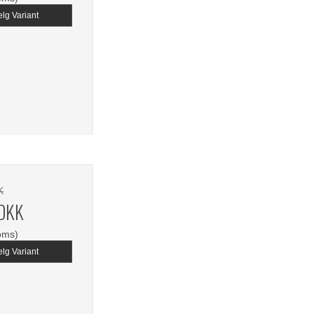
lg Variant
K
 DKK
oms)
lg Variant