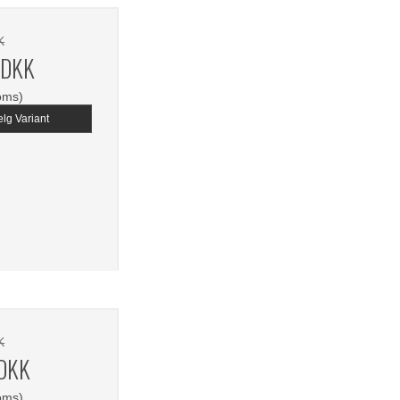
K
 DKK
oms)
lg Variant
K
 DKK
oms)